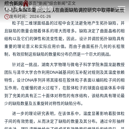
>
>
>
综合新闻
首页
新闻
综合新闻
正文
物电院朱国龙副教授团队在曲面缺陷调控研究中取得新进展
发布时间：2024-01-26
粒子在二维球面结晶的过程中会无法避免地产生拓扑缺陷，并
且缺陷的数量会随着体系的增大而增多。缺陷决定了曲面晶格的相
结构以及它们的弹性和流变性能，因此，设计并调控拓扑缺陷具有
重要的理论意义和实际应用价值。而由于曲面拓扑几何的长程限
制，有效控制这些缺陷的数量和分布仍然是一个巨大的挑战。
针对这一挑战，湖南大学物理与微电子科学学院朱国龙副教授
团队与清华大学合作利用DNA碱基间的互补配对规则及其温度依赖
特性，设计DNA序列并将其接枝在胶体粒子表面以编码粒子间的相
互作用，在缓慢的退火过程下，在胶体粒子的球面自组装体系中得
到了完美的具有正二十面体对称性的有序结构，该结构具有理论最
少的缺陷数量及五重旋转对称性的缺陷分布。
进一步的理论研究表明，在该体系中，温度显著影响着胶体粒
子间的有效势能，从而决定了缺陷的数量及其分布。通过伞形抽样