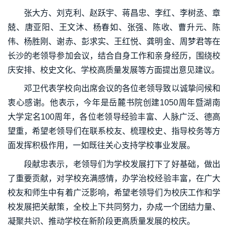
张大方、刘克利、赵跃宇、蒋昌忠、李红、李树丞、章
兢、唐亚阳、王文沐、杨春如、张强、陈收、曹升元、陈
伟、杨胜刚、谢赤、彭求实、王红悦、龚明金、周梦君等在
长沙的老领导参加会议，结合自身工作和亲身经历，围绕校
庆安排、校史文化、学校高质量发展等方面提出意见建议。
邓卫代表学校向出席会议的各位老领导致以诚挚问候和
衷心感谢。他表示，今年是岳麓书院创建1050周年暨湖南
大学定名100周年，各位老领导经验丰富、人脉广泛、德高
望重，希望老领导们在联系校友、梳理校史、指导校务等方
面发挥积极作用，一如既往关心支持学校事业发展。
段献忠表示，老领导们为学校发展打下了好基础，做出
了重要贡献，对学校充满感情，办学治校经验丰富，在广大
校友和师生中有着广泛影响，希望老领导们为校庆工作和学
校发展把关献策，全校上下共同努力，办成一个团结力量、
凝聚共识、推动学校在新阶段更高质量发展的校庆。