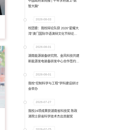
中国政府采购报 | 千年学府装上“数
智大脑”
2026-08-03
校团委：我校辩论队获 2026“星耀大
湾”澳门国际华语演辩文化节辩论赛
冠军
2026-08-01
湖南能源装备研究院、金风科技共建
新能源发电装备研发中心合作签约仪
式举行
2026-08-01
我校“控制科学与工程”学科建设研讨
会举办
2026-07-27
我校24项成果获湖南省科技奖 陈政
清院士获省科学技术杰出贡献奖
2026-07-25