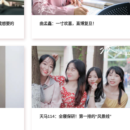
成想要的
曲孟鑫：一寸欢喜，直博复旦！
！
天马114：全寝保研！第一排的“风景线”