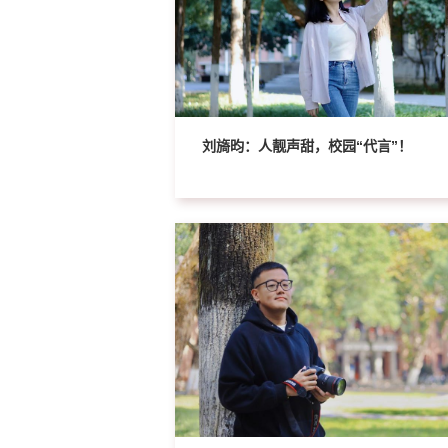
刘旖昀：人靓声甜，校园“代言”！