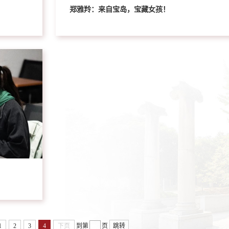
郑雅羚：来自宝岛，宝藏女孩！
1
2
3
4
下页
到第
页
跳转