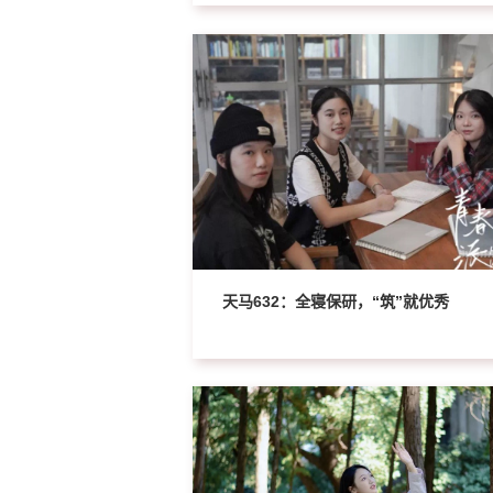
天马632：全寝保研，“筑”就优秀