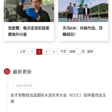
张家慧：每次走进实验室
天马636：并肩作战，顶
都格外兴奋
峰相见！
上页
1
2
3
4
下页
到第
页
跳转
最新更新
2026-08-09
史才军教授当选国际水泥化学大会（ICCC）指导委员会主
席