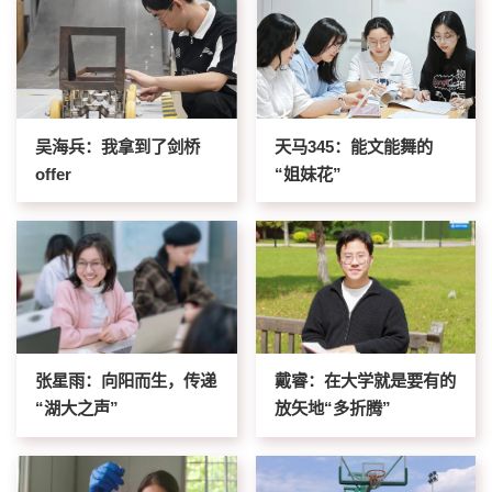
吴海兵：我拿到了剑桥
天马345：能文能舞的
offer
“姐妹花”
张星雨：向阳而生，传递
戴睿：在大学就是要有的
“湖大之声”
放矢地“多折腾”