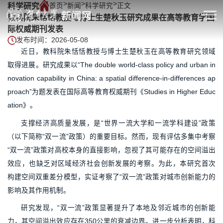
>
>
>
科学研究
首页
新闻
科学研究
正文
教科院朱恬恬教授与博士生楚秋玉研究成果在高等教育学国
际权威期刊发表
发布时间：2026-05-08
近日，教科院朱恬恬教授与博士生楚秋玉在高等教育研究领域
取得进展。研究成果以“The double world-class policy and urban in
novation capability in China: a spatial difference-in-differences ap
proach”为题发表在国际高等教育权威期刊《Studies in Higher Educ
ation》。
支撑经济高质量发展，是“世界一流大学和一流学科建设”政策
（以下简称“双一流”政策）的重要目标。然而，现有评估多集中考察
“双一流”政策对高校本身的直接影响，忽视了其可能存在的空间溢出
效应，也缺乏对区域经济社会创新发展的考察。为此，本研究首次
构建空间双重差分模型，实证考察了“双一流”政策对城市创新能力的
影响及其作用机制。
研究发现，“双一流”政策显著提升了本地及邻近城市的创新能
力，其空间溢出效应存在350公里的衰减边界。进一步分析表明，科