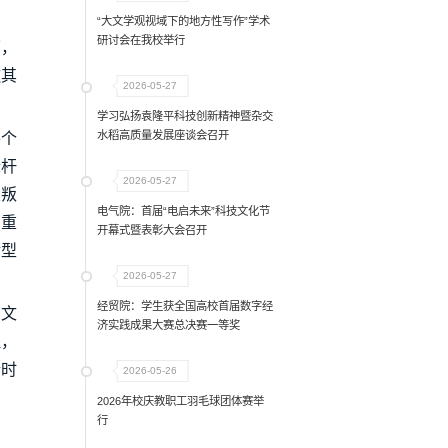
“大文学观视域下的地方性写作”学术
研讨会在我校举行
下，
歌其
2026-05-27
学习弘扬袁隆平科技创新精神暨杂交
水稻高质量发展座谈会召开
将个
标杆
2026-05-27
漫叛
电气院：首届“电启未来”科技文化节
的重
开幕式暨表彰大会召开
转型
2026-05-27
经贸院：学生获全国高校首届数字经
南文
济实践成果大赛总决赛一等奖
程，
新时
2026-05-26
2026年校庆教职工羽毛球团体赛举
行