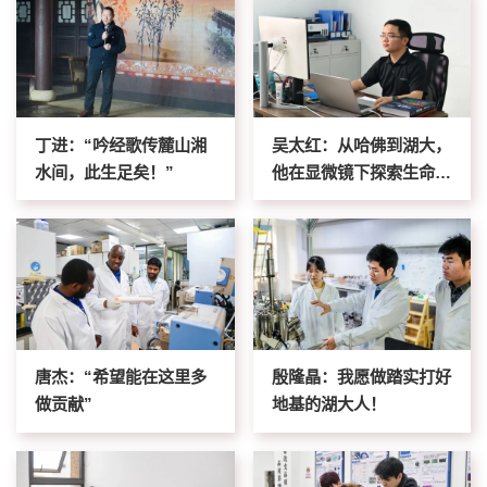
丁进：“吟经歌传麓山湘
吴太红：从哈佛到湖大，
水间，此生足矣！”
他在显微镜下探索生命奥
秘！
唐杰：“希望能在这里多
殷隆晶：我愿做踏实打好
做贡献”
地基的湖大人！